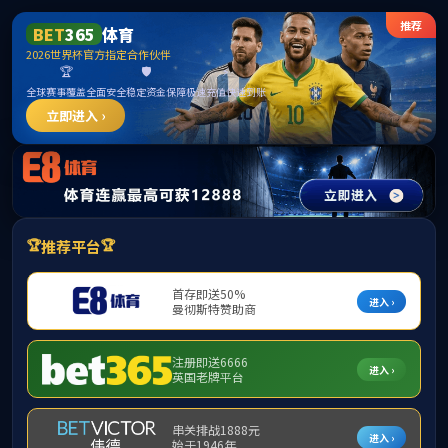
中国·永利集团(304am-VIP认证)官网-Official Platform
3
School 
首页
学院概况
新闻动态
教学教务
304am永利集
国
团
304am永利集团毕业生学位授予仪式