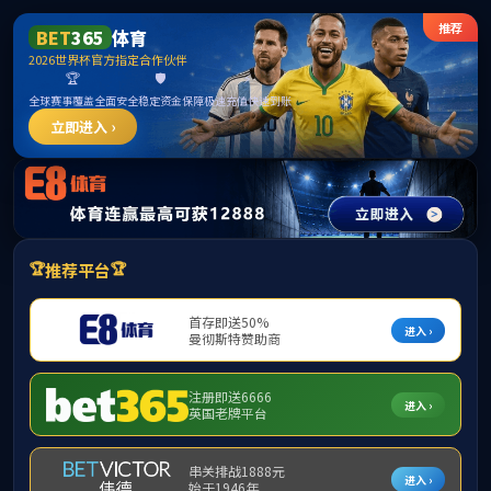
中国·永利集团(304am-VIP认证)官网-Official Platform
3
School 
首页
学院概况
新闻动态
教学教务
304am永利集
国
实践动态
团
实习基地
304am永利集团实
验室
304am永利集团毕业生学位授予仪式